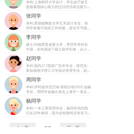
本科:上海财经大学会计，学生由于缺乏
隐私政策
提炼展现核心能力的过往经历表达能力，
面试通过率很低。群面准备中，教务团队
张同学
导师培养同学顾全大局的意识，了解每个
注册协议
角色的职责及特点，使同学从群面中脱颖
本科:景德镇陶瓷大学艺术设计专业，张
而出。单面方面，导师以中英文问答形式
同学有着不错的工作经验，曾任字节跳动
帮助同学在行为面中充分展现自身特色和
资深视频设计师岗位，自身设计出身又精
名师视频
核心能力，准备的问题在真正的面试中出
李同学
通各项办公软件，可是由于家庭原因换工
现时同学对答如流，成功收获offer。
作想提前进入养老时期进入国企，找不到
硕士:约翰霍普金斯大学，李同学本科在
精选题库
好的渠道找到了我们。经过双方不断地了
中国，在外国读了硕士留学归来，从小优
解发现张同学的面试和自身业务能力都很
越的环境导致李同学面试能力不强，并没
强，就是因为没有资源导致投递简历后石
赵同学
有实习经历，在找到我们的时候教务团队
沉大海。我们得知诉求后尽快展开行动，
安排老师进行笔面试测评，确定测评上不
本科:国内211院校广告学专业，研究生:
很快张同学就迎来了某国企的面试。顺利
会出现问题后进行面试模拟，最后安排内
新加坡南洋理工大学知识管理专业，赵同
面试通过拿到offer。
推企业并邀请该企业人力资源部长进行针
学找到我们的时候已经临近毕业，但过往
对这次面试的辅导模拟，成功让李同学拿
周同学
仅有一个创业经历和一份比较久远的实习
到offer。
经历，这样的背景经历对干想在毕业时拿
本科:伊利诺伊厄巴纳-香槟分校UIUC金融
到全职offer难上加难。了解到赵同学因
专业，周同学金融出身在上海市一直从事
为面试表现不佳导致已经多次失败，教务
券商工作，由于结婚后爱人在北京从事工
老师根据同学个人情况制定了三个月冲刺
杨同学
作就辞掉了工作前往了北京，在北京投递
规划。首先学员对于咨询行业了解其少，
简历一年的时间都没有得到回应后经朋友
本科:一本工商管理专业，杨同学找到我
教务老师安排咨询在职老师带领学员完成
介绍找到了我们，我们在了解后发现周同
们在20年春招，因为在校期间没有实习
线上相关项目，帮其进一步认识咨询行
学面试没有问题并且工作经验和业务知识
过，简历没有优势，我们看杨同学的个人
业。其次复盘了面试的全过程，帮助学生
也比较不错，服务开始后我们给企业资源
能力不错接下了求职委托，经过我们不断
针对于多个方面进行针对性课程，并进行
看了她的简历，都觉得没有问题，当晚反
了解发现杨同学的弊端在干笔面试能力，
上一页
内推，全力帮助学生通过面试关，最终学
1
/
4
下一页
馈给周同学的时候周同学临时变更了计
教务团队安排了在知名国企任职13年的人
生通过面试拿到全职offer。