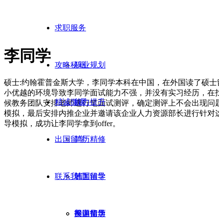
求职服务
李同学
攻略秘籍
职业规划
硕士:约翰霍普金斯大学，李同学本科在中国，在外国读了硕士
小优越的环境导致李同学面试能力不强，并没有实习经历，在
精诚微课
能力提升
候教务团队安排老师进行笔面试测评，确定测评上不会出现问
模拟，最后安排内推企业并邀请该企业人力资源部长进行针对
导模拟，成功让李同学拿到offer。
出国留学
简历精修
联系我们
笔面辅导
韩国留学
网申指导
美国留学
投递简历