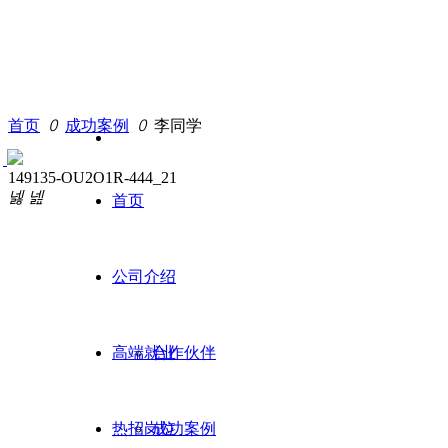
首页
ꄲ
成功案例
ꄲ
李同学
149135-OU2O1R-444_21
넳
넲
首页
公司介绍
高端就业
合作伙伴
微信客服
微信公众号
热招岗位
成功案例