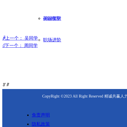
offer收割
英国留学
ꄴ
上一个：
吴同学
职场进阶
ꄲ
下一个：
周同学
精诚共赢
ꂃ
ꁹ
CopyRight ©2023 All Right Reserved
免责声明
隐私政策